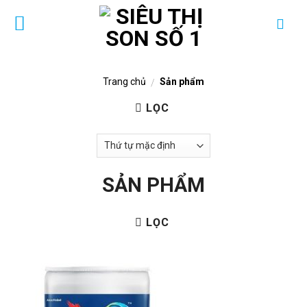
Skip
to
content
Trang chủ
Sản phẩm
/
LỌC
SẢN PHẨM
LỌC