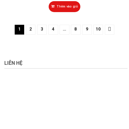
Thêm vào giỏ
1
2
3
4
…
8
9
10
LIÊN HỆ
659 Nguyễn Hữu Thọ, Phường Tân Phong .Quận 7
Hotline :0908 080 134
Phone: 028 6298 9197
Email: vietmynhattrading@gmail.com
Website: www.sieuthisonso1.net
CHÍNH SÁCH