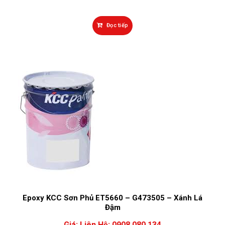
Đọc tiếp
Epoxy KCC Sơn Phủ ET5660 – G473505 – Xánh Lá
Đậm
Giá:
Liên Hệ: 0908 080 134