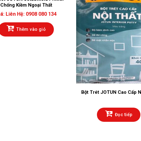
Chống Kiềm Ngoại Thất
iá:
Liên Hệ: 0908 080 134
Thêm vào giỏ
Bột Trét JOTUN Cao Cấp N
Đọc tiếp