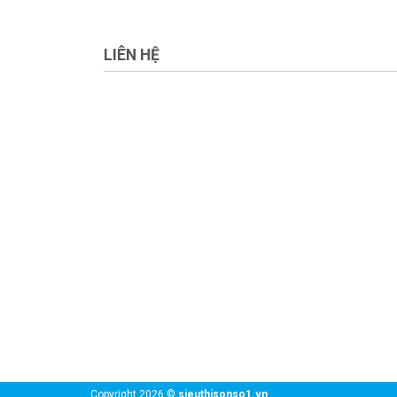
LIÊN HỆ
659 Nguyễn Hữu Thọ, Phường Tân Phong .Quậ
Hotline :0908 080 134
Phone: 028 6298 9197
Email: vietmynhattrading@gmail.com
Website: www.sieuthisonso1.net
Copyright 2026 ©
sieuthisonso1.vn