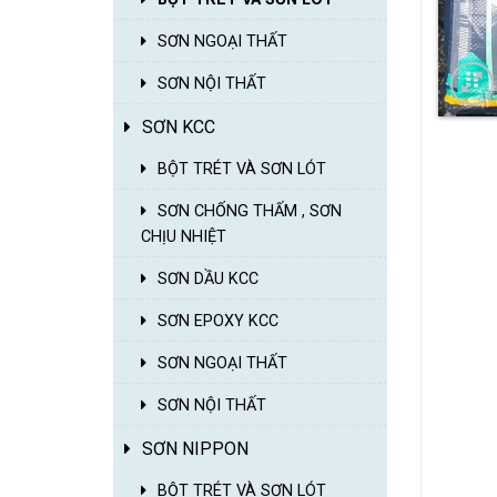
SƠN NGOẠI THẤT
SƠN NỘI THẤT
SƠN KCC
BỘT TRÉT VÀ SƠN LÓT
SƠN CHỐNG THẤM , SƠN
CHỊU NHIỆT
SƠN DẦU KCC
SƠN EPOXY KCC
SƠN NGOẠI THẤT
SƠN NỘI THẤT
SƠN NIPPON
BỘT TRÉT VÀ SƠN LÓT