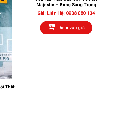
Majestic – Bóng Sang Trọng
Jot
Giá:
Liên Hệ: 0908 080 134
Giá
Thêm vào giỏ
ội Thất