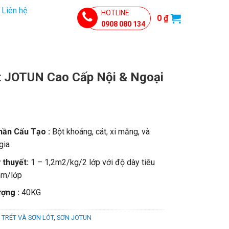
Liên hệ
HOTLINE
0
₫
0908 080 134
t JOTUN Cao Cấp Nội & Ngoại
ần Cấu Tạo :
Bột khoáng, cát, xi măng, và
gia
 thuyết:
1 – 1,2m2/kg/2 lớp với độ dày tiêu
mm/lớp
ợng :
40KG
 TRÉT VÀ SƠN LÓT
,
SƠN JOTUN