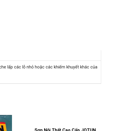
 che lấp các lỗ nhỏ hoặc các khiếm khuyết khác của
Sơn Nội Thất Cao Cấp JOTUN
Sơn C