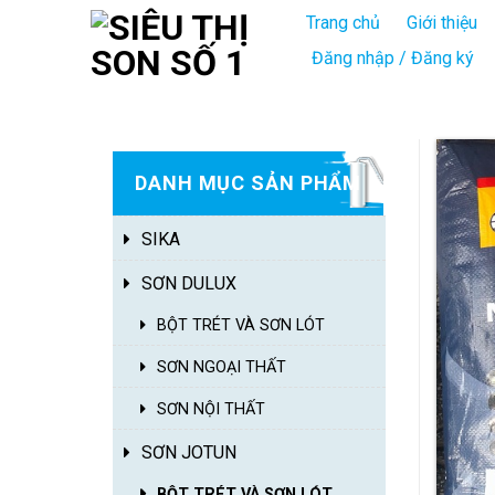
Skip
Trang chủ
Giới thiệu
to
Đăng nhập / Đăng ký
content
DANH MỤC SẢN PHẨM
Chưa chọn danh mục
SIKA
SƠN DULUX
BỘT TRÉT VÀ SƠN LÓT
SƠN NGOẠI THẤT
SƠN NỘI THẤT
SƠN JOTUN
BỘT TRÉT VÀ SƠN LÓT