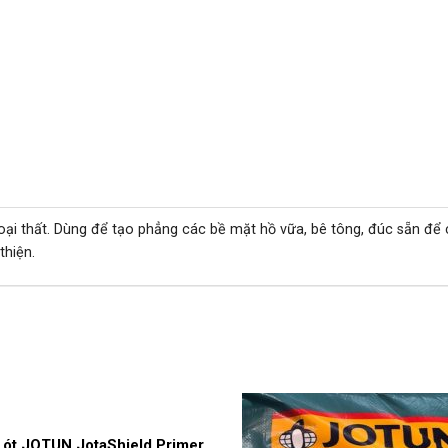
ngoại thất. Dùng để tạo phẳng các bề mặt hồ vữa, bê tông, đúc sẵn để
thiện.
SẢN PHẨM LIÊN QUAN
Lót JOTUN JotaShield Primer