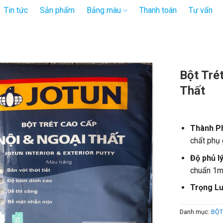
Tin tức
Sản phẩm
Bảng màu
Thanh toán
Tư vấn
Bột Tré
Thất
Thành Ph
chất phụ 
Độ phủ lý
chuẩn 1
Trọng Lư
Danh mục:
BỘT