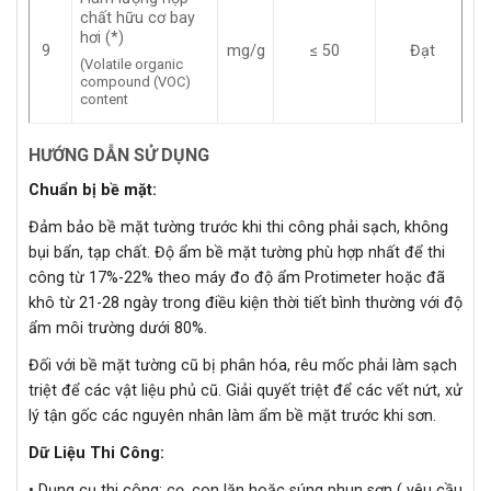
chất hữu cơ bay
hơi (*)
9
mg/g
≤ 50
Đạt
(Volatile organic
compound (VOC)
content
HƯỚNG DẪN SỬ DỤNG
Chuẩn bị bề mặt:
Đảm bảo bề mặt tường trước khi thi công phải sạch, không
bụi bẩn, tạp chất. Độ ẩm bề mặt tường phù hợp nhất để thi
công từ 17%-22% theo máy đo độ ẩm Protimeter hoặc đã
khô từ 21-28 ngày trong điều kiện thời tiết bình thường với độ
ẩm môi trường dưới 80%.
Đối với bề mặt tường cũ bị phân hóa, rêu mốc phải làm sạch
triệt để các vật liệu phủ cũ. Giải quyết triệt để các vết nứt, xử
lý tận gốc các nguyên nhân làm ẩm bề mặt trước khi sơn.
Dữ Liệu Thi Công:
• Dụng cụ thi công: cọ, con lăn hoặc súng phun sơn ( yêu cầu