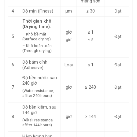
màng sơn
4
Độ mịn (Finess)
µm
≤ 30
Đạt
Thời gian khô
(Drying time):
giờ
≤ 1
– Khô bề mặt
5
Đạt
(Surface drying)
giờ
≤ 5
– Khô hoàn toàn
(Through drying)
Độ bám dính
6
Loại
≤ 1
Đạt
(Adhesive)
Độ bền nước, sau
240 giờ
7
giờ
≥ 240
Đạt
(Water resistance,
affter 240 hours)
Độ bền kiềm, sau
144 giờ
8
giờ
≥ 144
Đạt
(Alkali resistance,
affter 144 hours)
Hàm lượng hợp