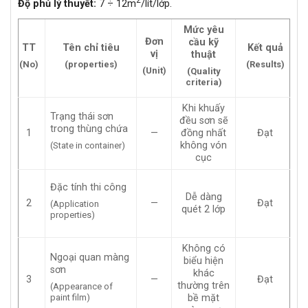
Độ phủ lý thuyết:
7 ÷ 12m
/lít/lớp.
Mức yêu
Đơn
cầu kỹ
TT
Tên chỉ tiêu
Kết quả
vị
thuật
(No)
(properties)
(Results)
(Unit)
(Quality
criteria)
Khi khuấy
Trạng thái sơn
đều sơn sẽ
trong thùng chứa
1
—
đồng nhất
Đạt
không vón
(State in container)
cục
Đặc tính thi công
Dễ dàng
2
—
Đạt
(Application
quét 2 lớp
properties)
Không có
Ngoại quan màng
biểu hiện
sơn
khác
3
—
Đạt
thường trên
(Appearance of
paint film)
bề mặt