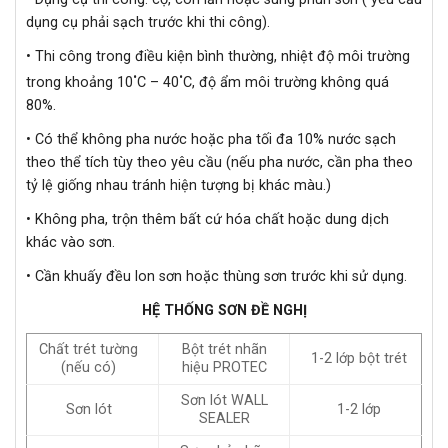
dụng cụ phải sạch trước khi thi công).
• Thi công trong điều kiện bình thường, nhiệt độ môi trường
•
•
trong khoảng 10
C – 40
C, độ ẩm môi trường không quá
80%.
• Có thể không pha nước hoặc pha tối đa 10% nước sạch
theo thể tích tùy theo yêu cầu (nếu pha nước, cần pha theo
tỷ lệ giống nhau tránh hiện tượng bị khác màu.)
• Không pha, trộn thêm bất cứ hóa chất hoặc dung dịch
khác vào sơn.
• Cần khuấy đều lon sơn hoặc thùng sơn trước khi sử dụng.
HỆ THỐNG SƠN ĐỀ NGHỊ
Chất trét tường
Bột trét nhãn
1-2 lớp bột trét
(nếu có)
hiệu PROTEC
Sơn lót WALL
Sơn lót
1-2 lớp
SEALER